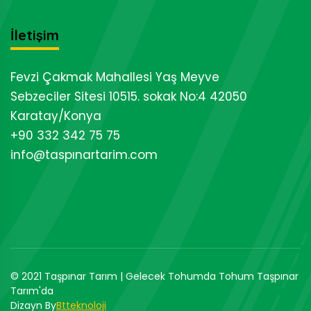
İletişim
Fevzi Çakmak Mahallesi Yaş Meyve
Sebzeciler Sitesi 10515. sokak No:4 42050
Karatay/Konya
+90 332 342 75 75
info@taspınartarim.com
© 2021 Taşpınar Tarım | Gelecek Tohumda Tohum Taşpınar
Tarım'da
Dizayn By
Btteknoloji