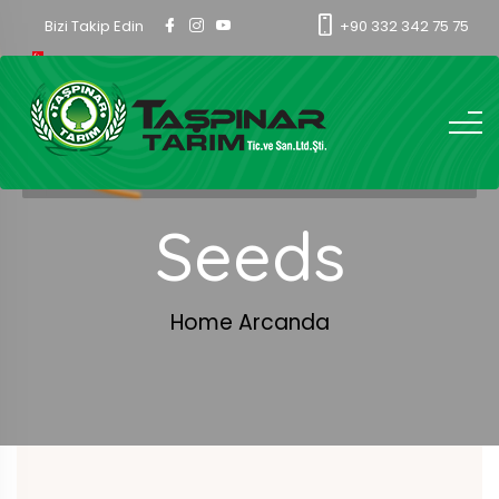
Bizi Takip Edin
+90 332 342 75 75
Seeds
Home
Arcanda